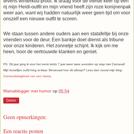
tevens winterkou-proof. Ik draag voor de vierde keer op een
rij mijn Heidi-outfit en mijn vriend heeft zijn roze konijnenpak
weer aan, want wij hadden natuurlijk weer geen tijd om voor
onszelf een nieuwe outfit te scoren.
We staan tussen andere ouders aan een statafeltje bij onze
vrienden voor de deur. Een bankje doet dienst als tribune
voor onze kinderen. Het zonnetje schijnt. Ik kijk om me
heen, hoor de vertrouwde klanken en geniet.
PS. Dit jaar ging ik voor het eerst sinds 7 jaar weer twee avonden op stap met Carnaval!
Mijn boselfjes outfit hing al klaar. Benieuwd hoe dit afloopt? Lees dan vooral mijn blog:
Carnavalsdagboek van een mama
.
Mamablogger met humor
op
05:54
Delen
Geen opmerkingen:
Een reactie posten