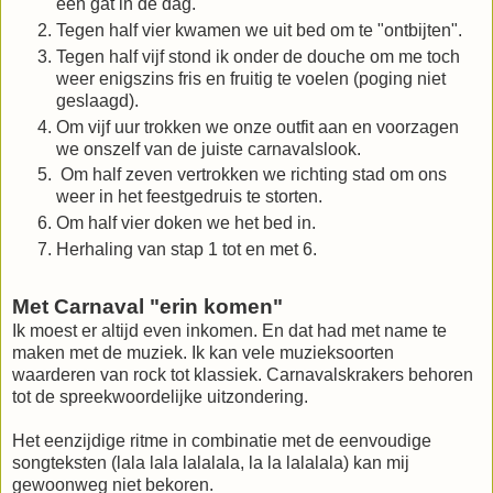
een gat in de dag.
Tegen half vier kwamen we uit bed om te "ontbijten".
Tegen half vijf stond ik onder de douche om me toch
weer enigszins fris en fruitig te voelen (poging niet
geslaagd).
Om vijf uur trokken we onze outfit aan en voorzagen
we onszelf van de juiste carnavalslook.
Om half zeven vertrokken we richting stad om ons
weer in het feestgedruis te storten.
Om half vier doken we het bed in.
Herhaling van stap 1 tot en met 6.
Met Carnaval "erin komen"
I
k moest er altijd even inkomen. En dat had met name te
maken met de muziek. Ik kan vele muzieksoorten
waarderen van rock tot klassiek. Carnavalskrakers behoren
tot de spreekwoordelijke uitzondering.
Het eenzijdige ritme in combinatie met de eenvoudige
songteksten (lala lala lalalala, la la lalalala) kan mij
gewoonweg niet bekoren.